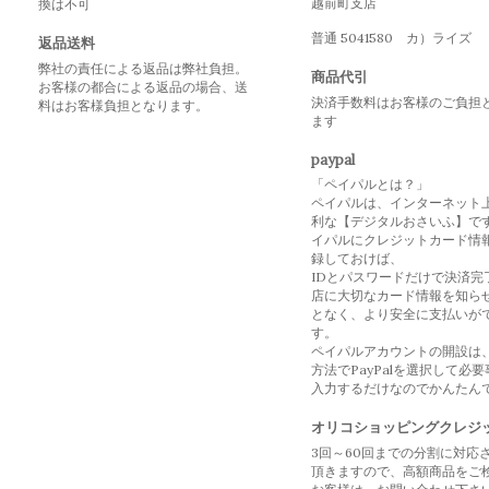
越前町支店
換は不可
普通 5041580 カ）ライズ
返品送料
弊社の責任による返品は弊社負担。
商品代引
お客様の都合による返品の場合、送
決済手数料はお客様のご負担
料はお客様負担となります。
ます
paypal
「ペイパルとは？」
ペイパルは、インターネット
利な【デジタルおさいふ】で
イパルにクレジットカード情
録しておけば、
IDとパスワードだけで決済完
店に大切なカード情報を知ら
となく、より安全に支払いが
す。
ペイパルアカウントの開設は
方法でPayPalを選択して必
入力するだけなのでかんたん
オリコショッピングクレジ
3回～60回までの分割に対応
頂きますので、高額商品をご