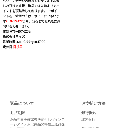
らヴィンテージの魅力を心ゆくまでお楽
しみ頂けます様、弊店では以前よりアポ
イントを頂戴致しております。 アポイ
ントをご希望の方は、サイトにございま
す
CONTACT
より、出石までお気軽にお
問い合わせ下さい。
電話 076-407-1234
株式会社ライズ
営業時間 a.m.10:00-p.m.17:00
定休日
日祝日
返品について
お支払い方法
返品期限
銀行振込
返品理由を確認後決定但しヴィンテ
北陸銀行
ージアイテムは商品の特性上返品交