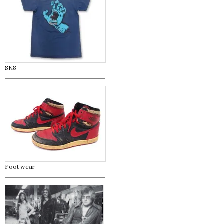
SK8
Foot wear