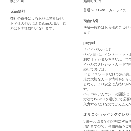
越前町支店
換は不可
普通 5041580 カ）ライズ
返品送料
弊社の責任による返品は弊社負担。
商品代引
お客様の都合による返品の場合、送
決済手数料はお客様のご負担
料はお客様負担となります。
ます
paypal
「ペイパルとは？」
ペイパルは、インターネット
利な【デジタルおさいふ】で
イパルにクレジットカード情
録しておけば、
IDとパスワードだけで決済完
店に大切なカード情報を知ら
となく、より安全に支払いが
す。
ペイパルアカウントの開設は
方法でPayPalを選択して必
入力するだけなのでかんたん
オリコショッピングクレジ
3回～60回までの分割に対応
頂きますので、高額商品をご