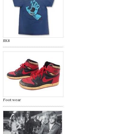
SK8
Foot wear