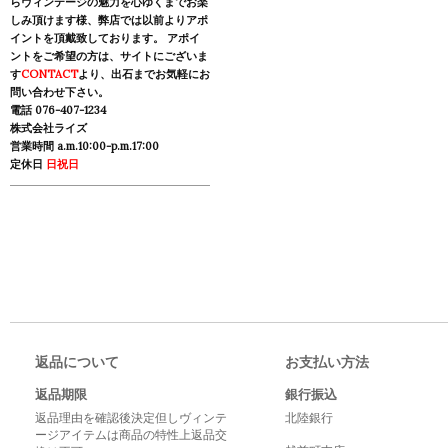
らヴィンテージの魅力を心ゆくまでお楽
しみ頂けます様、弊店では以前よりアポ
イントを頂戴致しております。 アポイ
ントをご希望の方は、サイトにございま
す
CONTACT
より、出石までお気軽にお
問い合わせ下さい。
電話 076-407-1234
株式会社ライズ
営業時間 a.m.10:00-p.m.17:00
定休日
日祝日
返品について
お支払い方法
返品期限
銀行振込
返品理由を確認後決定但しヴィンテ
北陸銀行
ージアイテムは商品の特性上返品交