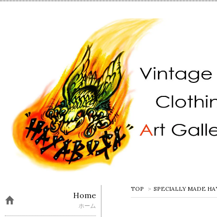
TOP
>
SPECIALLY MADE HA
Home
ホーム