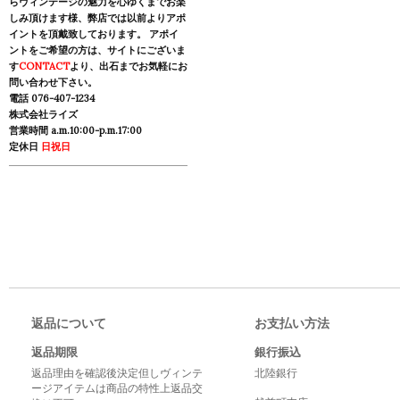
らヴィンテージの魅力を心ゆくまでお楽
しみ頂けます様、弊店では以前よりアポ
イントを頂戴致しております。 アポイ
ントをご希望の方は、サイトにございま
す
CONTACT
より、出石までお気軽にお
問い合わせ下さい。
電話 076-407-1234
株式会社ライズ
営業時間 a.m.10:00-p.m.17:00
定休日
日祝日
返品について
お支払い方法
返品期限
銀行振込
返品理由を確認後決定但しヴィンテ
北陸銀行
ージアイテムは商品の特性上返品交