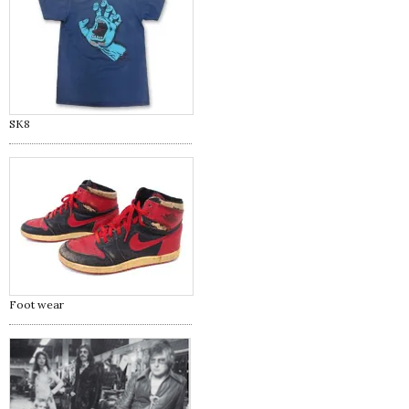
SK8
Foot wear