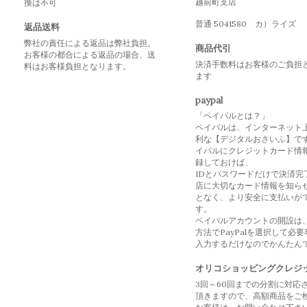
越前町支店
換は不可
普通 5041580 カ）ライズ
返品送料
弊社の責任による返品は弊社負担。
商品代引
お客様の都合による返品の場合、送
決済手数料はお客様のご負担
料はお客様負担となります。
ます
paypal
「ペイパルとは？」
ペイパルは、インターネット
利な【デジタルおさいふ】で
イパルにクレジットカード情
録しておけば、
IDとパスワードだけで決済完
店に大切なカード情報を知ら
となく、より安全に支払いが
す。
ペイパルアカウントの開設は
方法でPayPalを選択して必
入力するだけなのでかんたん
オリコショッピングクレジ
3回～60回までの分割に対応
頂きますので、高額商品をご