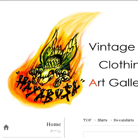
TOP
>
Shirts
>
Sweatshirts
Home
ホーム