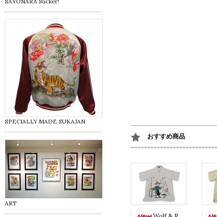
SAYONARA Sucker!
SPECIALLY MADE SUKAJAN
おすすめ商品
ART
Wolf & Red -White ver.-