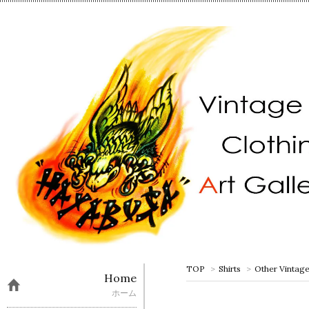
TOP
>
Shirts
>
Other Vintage
Home
ホーム