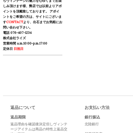
らヴィンテージの魅力を心ゆくまでお楽
しみ頂けます様、弊店では以前よりアポ
イントを頂戴致しております。 アポイ
ントをご希望の方は、サイトにございま
す
CONTACT
より、出石までお気軽にお
問い合わせ下さい。
電話 076-407-1234
株式会社ライズ
営業時間 a.m.10:00-p.m.17:00
定休日
日祝日
返品について
お支払い方法
返品期限
銀行振込
返品理由を確認後決定但しヴィンテ
北陸銀行
ージアイテムは商品の特性上返品交