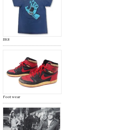
SK8
Foot wear