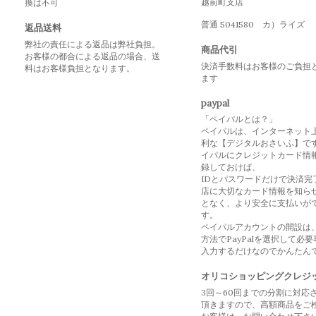
越前町支店
換は不可
普通 5041580 カ）ライズ
返品送料
弊社の責任による返品は弊社負担。
商品代引
お客様の都合による返品の場合、送
決済手数料はお客様のご負担
料はお客様負担となります。
ます
paypal
「ペイパルとは？」
ペイパルは、インターネット
利な【デジタルおさいふ】で
イパルにクレジットカード情
録しておけば、
IDとパスワードだけで決済完
店に大切なカード情報を知ら
となく、より安全に支払いが
す。
ペイパルアカウントの開設は
方法でPayPalを選択して必
入力するだけなのでかんたん
オリコショッピングクレジ
3回～60回までの分割に対応
頂きますので、高額商品をご