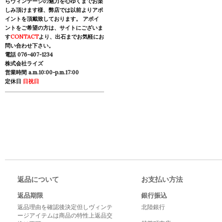
らヴィンテージの魅力を心ゆくまでお楽
しみ頂けます様、弊店では以前よりアポ
イントを頂戴致しております。 アポイ
ントをご希望の方は、サイトにございま
す
CONTACT
より、出石までお気軽にお
問い合わせ下さい。
電話 076-407-1234
株式会社ライズ
営業時間 a.m.10:00-p.m.17:00
定休日
日祝日
返品について
お支払い方法
返品期限
銀行振込
返品理由を確認後決定但しヴィンテ
北陸銀行
ージアイテムは商品の特性上返品交