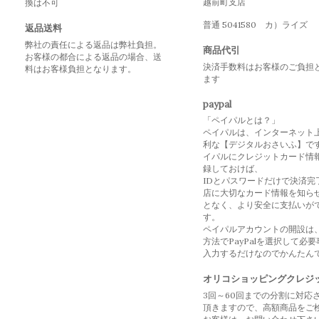
越前町支店
換は不可
普通 5041580 カ）ライズ
返品送料
弊社の責任による返品は弊社負担。
商品代引
お客様の都合による返品の場合、送
決済手数料はお客様のご負担
料はお客様負担となります。
ます
paypal
「ペイパルとは？」
ペイパルは、インターネット
利な【デジタルおさいふ】で
イパルにクレジットカード情
録しておけば、
IDとパスワードだけで決済完
店に大切なカード情報を知ら
となく、より安全に支払いが
す。
ペイパルアカウントの開設は
方法でPayPalを選択して必
入力するだけなのでかんたん
オリコショッピングクレジ
3回～60回までの分割に対応
頂きますので、高額商品をご