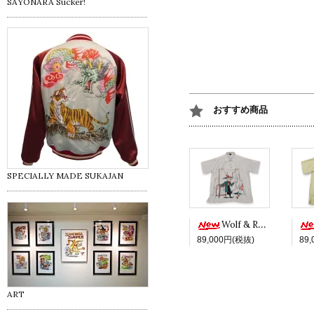
SAYONARA Sucker!
おすすめ商品
SPECIALLY MADE SUKAJAN
Wolf & Red -White ver.-
89,000円(税抜)
89
ART