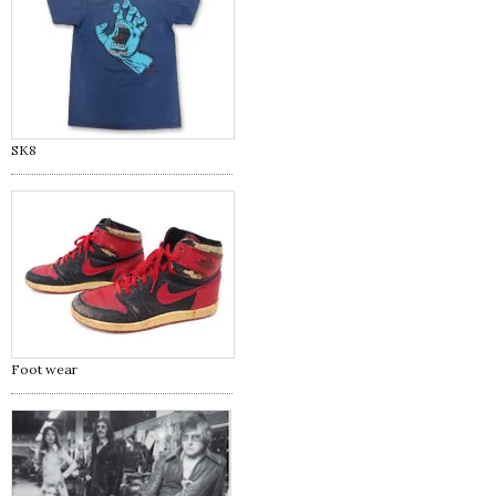
SK8
Foot wear