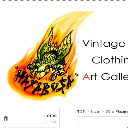
TOP
>
Shirts
>
Other Vintage
Home
ホーム