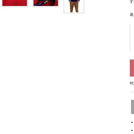
す
着
特