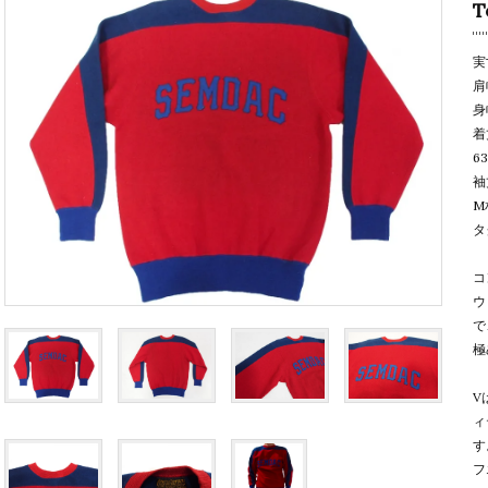
T
実
肩
身
着
6
袖
M
タ
コ
ウ
で
極
V
ィ
す
フ