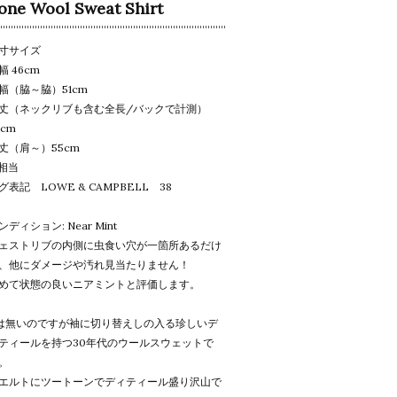
one Wool Sweat Shirt
寸サイズ
幅 46cm
幅（脇～脇）51cm
丈（ネックリブも含む全長/バックで計測）
3cm
丈（肩～）55cm
相当
グ表記 LOWE & CAMPBELL 38
ンディション: Near Mint
ェストリブの内側に虫食い穴が一箇所あるだけ
、他にダメージや汚れ見当たりません！
めて状態の良いニアミントと評価します。
は無いのですが袖に切り替えしの入る珍しいデ
ティールを持つ30年代のウールスウェットで
。
エルトにツートーンでディティール盛り沢山で