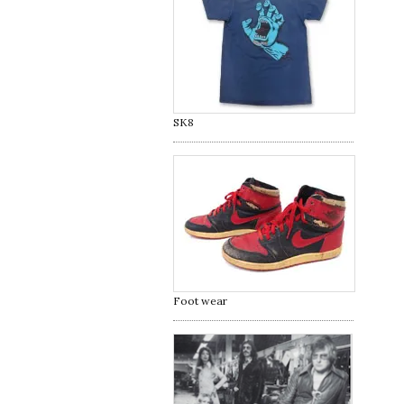
SK8
Foot wear