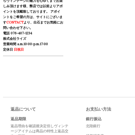
らヴィンテージの魅力を心ゆくまでお楽
しみ頂けます様、弊店では以前よりアポ
イントを頂戴致しております。 アポイ
ントをご希望の方は、サイトにございま
す
CONTACT
より、出石までお気軽にお
問い合わせ下さい。
電話 076-407-1234
株式会社ライズ
営業時間 a.m.10:00-p.m.17:00
定休日
日祝日
返品について
お支払い方法
返品期限
銀行振込
返品理由を確認後決定但しヴィンテ
北陸銀行
ージアイテムは商品の特性上返品交