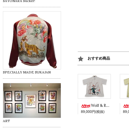
SAYONARA Sucker!
おすすめ商品
SPECIALLY MADE SUKAJAN
Wolf & Red -White ver.-
89,000円(税抜)
89
ART