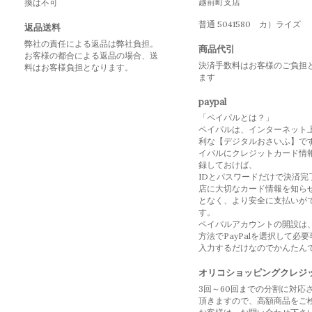
越前町支店
換は不可
普通 5041580 カ）ライズ
返品送料
弊社の責任による返品は弊社負担。
商品代引
お客様の都合による返品の場合、送
決済手数料はお客様のご負担
料はお客様負担となります。
ます
paypal
「ペイパルとは？」
ペイパルは、インターネット
利な【デジタルおさいふ】で
イパルにクレジットカード情
録しておけば、
IDとパスワードだけで決済完
店に大切なカード情報を知ら
となく、より安全に支払いが
す。
ペイパルアカウントの開設は
方法でPayPalを選択して必
入力するだけなのでかんたん
オリコショッピングクレジ
3回～60回までの分割に対応
頂きますので、高額商品をご