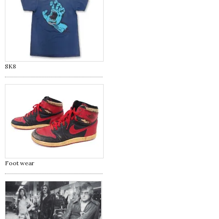
SK8
Foot wear