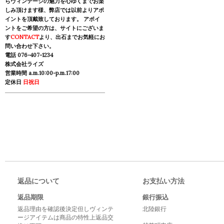
らヴィンテージの魅力を心ゆくまでお楽
しみ頂けます様、弊店では以前よりアポ
イントを頂戴致しております。 アポイ
ントをご希望の方は、サイトにございま
す
CONTACT
より、出石までお気軽にお
問い合わせ下さい。
電話 076-407-1234
株式会社ライズ
営業時間 a.m.10:00-p.m.17:00
定休日
日祝日
返品について
お支払い方法
返品期限
銀行振込
返品理由を確認後決定但しヴィンテ
北陸銀行
ージアイテムは商品の特性上返品交