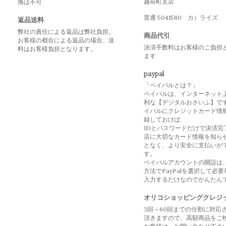
越前町支店
換は不可
普通 5041580 カ）ライズ
返品送料
弊社の責任による返品は弊社負担。
商品代引
お客様の都合による返品の場合、送
決済手数料はお客様のご負担
料はお客様負担となります。
ます
paypal
「ペイパルとは？」
ペイパルは、インターネット
利な【デジタルおさいふ】で
イパルにクレジットカード情
録しておけば、
IDとパスワードだけで決済完
店に大切なカード情報を知ら
となく、より安全に支払いが
す。
ペイパルアカウントの開設は
方法でPayPalを選択して必
入力するだけなのでかんたん
オリコショッピングクレジ
3回～60回までの分割に対応
頂きますので、高額商品をご