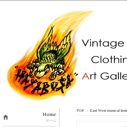
TOP
>
East West musical Ins
Home
ホーム