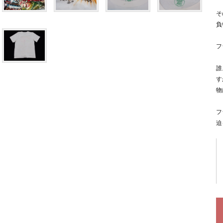
そ
負
フ
誰
す
物
フ
迫