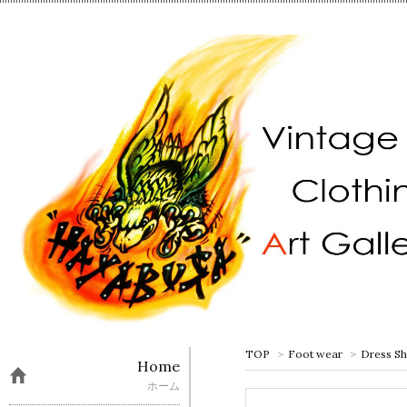
TOP
>
Foot wear
>
Dress S
Home
ホーム