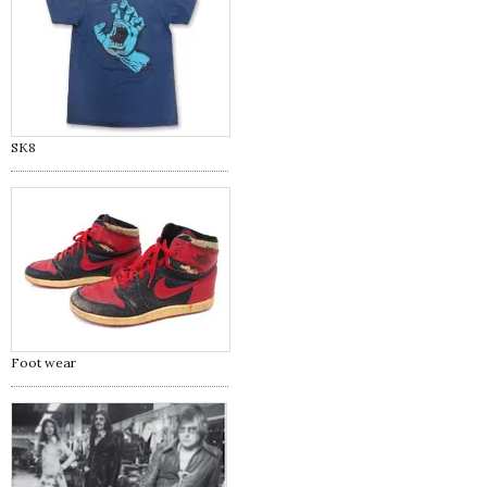
SK8
Foot wear