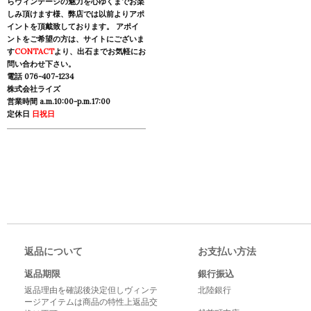
らヴィンテージの魅力を心ゆくまでお楽
しみ頂けます様、弊店では以前よりアポ
イントを頂戴致しております。 アポイ
ントをご希望の方は、サイトにございま
す
CONTACT
より、出石までお気軽にお
問い合わせ下さい。
電話 076-407-1234
株式会社ライズ
営業時間 a.m.10:00-p.m.17:00
定休日
日祝日
返品について
お支払い方法
返品期限
銀行振込
返品理由を確認後決定但しヴィンテ
北陸銀行
ージアイテムは商品の特性上返品交