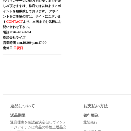
らヴィンテージの魅力を心ゆくまでお楽
しみ頂けます様、弊店では以前よりアポ
イントを頂戴致しております。 アポイ
ントをご希望の方は、サイトにございま
す
CONTACT
より、出石までお気軽にお
問い合わせ下さい。
電話 076-407-1234
株式会社ライズ
営業時間 a.m.10:00-p.m.17:00
定休日
日祝日
返品について
お支払い方法
返品期限
銀行振込
返品理由を確認後決定但しヴィンテ
北陸銀行
ージアイテムは商品の特性上返品交