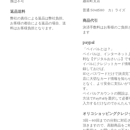
越前町支店
換は不可
普通 5041580 カ）ライズ
返品送料
弊社の責任による返品は弊社負担。
商品代引
お客様の都合による返品の場合、送
決済手数料はお客様のご負担
料はお客様負担となります。
ます
paypal
「ペイパルとは？」
ペイパルは、インターネット
利な【デジタルおさいふ】で
イパルにクレジットカード情
録しておけば、
IDとパスワードだけで決済完
店に大切なカード情報を知ら
となく、より安全に支払いが
す。
ペイパルアカウントの開設は
方法でPayPalを選択して必
入力するだけなのでかんたん
オリコショッピングクレジ
3回～60回までの分割に対応
頂きますので、高額商品をご