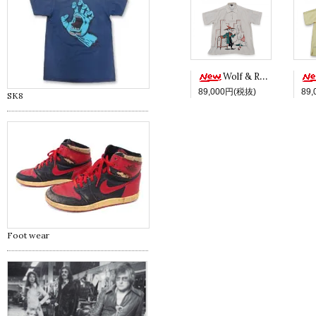
Wolf & Red -White ver.-
89,000円(税抜)
89
SK8
Foot wear