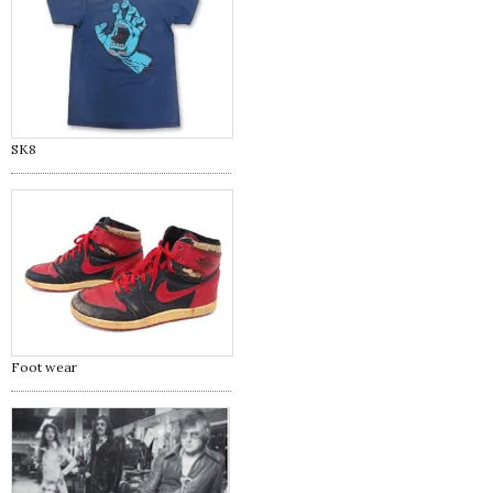
SK8
Foot wear