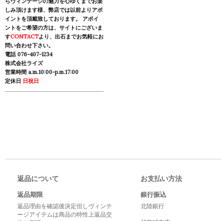
らヴィンテージの魅力を心ゆくまでお楽
しみ頂けます様、弊店では以前よりアポ
イントを頂戴致しております。 アポイ
ントをご希望の方は、サイトにございま
す
CONTACT
より、出石までお気軽にお
問い合わせ下さい。
電話 076-407-1234
株式会社ライズ
営業時間 a.m.10:00-p.m.17:00
定休日
日祝日
返品について
お支払い方法
返品期限
銀行振込
返品理由を確認後決定但しヴィンテ
北陸銀行
ージアイテムは商品の特性上返品交