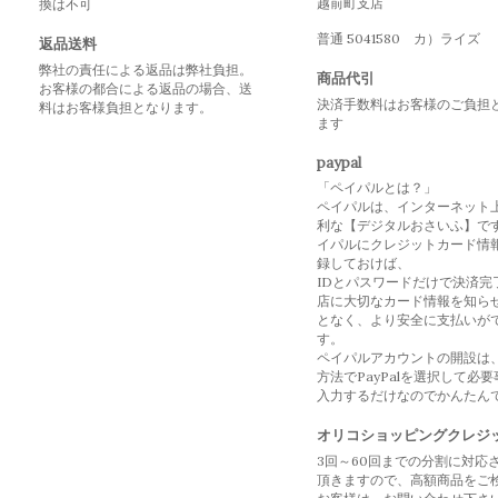
越前町支店
換は不可
普通 5041580 カ）ライズ
返品送料
弊社の責任による返品は弊社負担。
商品代引
お客様の都合による返品の場合、送
決済手数料はお客様のご負担
料はお客様負担となります。
ます
paypal
「ペイパルとは？」
ペイパルは、インターネット
利な【デジタルおさいふ】で
イパルにクレジットカード情
録しておけば、
IDとパスワードだけで決済完
店に大切なカード情報を知ら
となく、より安全に支払いが
す。
ペイパルアカウントの開設は
方法でPayPalを選択して必
入力するだけなのでかんたん
オリコショッピングクレジ
3回～60回までの分割に対応
頂きますので、高額商品をご