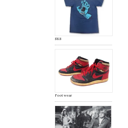
SK8
Foot wear