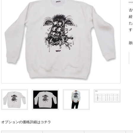
古
経
た
す
故
オプションの価格詳細はコチラ