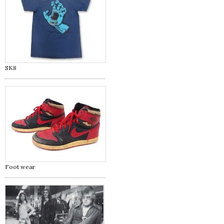
SK8
Foot wear