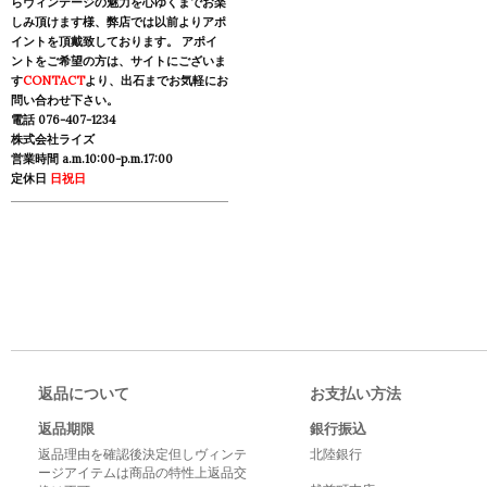
らヴィンテージの魅力を心ゆくまでお楽
しみ頂けます様、弊店では以前よりアポ
イントを頂戴致しております。 アポイ
ントをご希望の方は、サイトにございま
す
CONTACT
より、出石までお気軽にお
問い合わせ下さい。
電話 076-407-1234
株式会社ライズ
営業時間 a.m.10:00-p.m.17:00
定休日
日祝日
返品について
お支払い方法
返品期限
銀行振込
返品理由を確認後決定但しヴィンテ
北陸銀行
ージアイテムは商品の特性上返品交