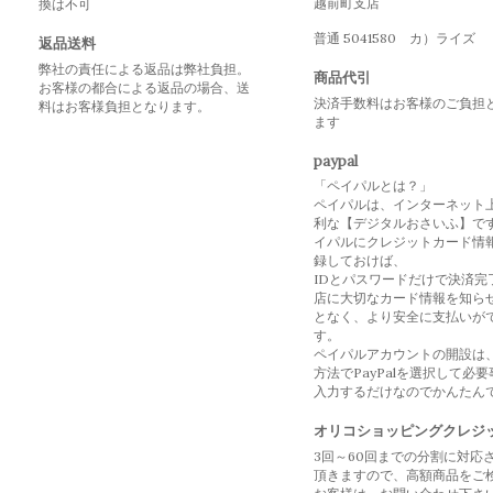
越前町支店
換は不可
普通 5041580 カ）ライズ
返品送料
弊社の責任による返品は弊社負担。
商品代引
お客様の都合による返品の場合、送
決済手数料はお客様のご負担
料はお客様負担となります。
ます
paypal
「ペイパルとは？」
ペイパルは、インターネット
利な【デジタルおさいふ】で
イパルにクレジットカード情
録しておけば、
IDとパスワードだけで決済完
店に大切なカード情報を知ら
となく、より安全に支払いが
す。
ペイパルアカウントの開設は
方法でPayPalを選択して必
入力するだけなのでかんたん
オリコショッピングクレジ
3回～60回までの分割に対応
頂きますので、高額商品をご