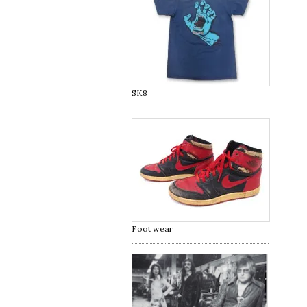
SK8
Foot wear