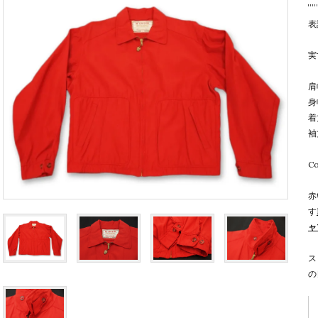
表
実
肩
身
着
袖
Co
赤
す
ャ
ス
の