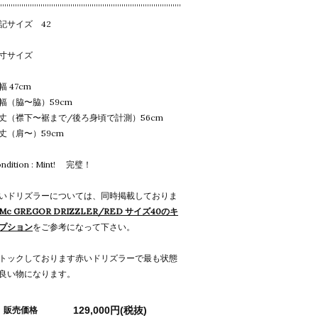
記サイズ 42
寸サイズ
幅 47cm
幅（脇〜脇）59cm
丈（襟下〜裾まで/後ろ身頃で計測）56cm
丈（肩〜）59cm
ndition : Mint! 完璧！
いドリズラーについては、同時掲載しておりま
Mc GREGOR DRIZZLER/RED サイズ40のキ
プション
をご参考になって下さい。
トックしております赤いドリズラーで最も状態
良い物になります。
129,000円(税抜)
販売価格