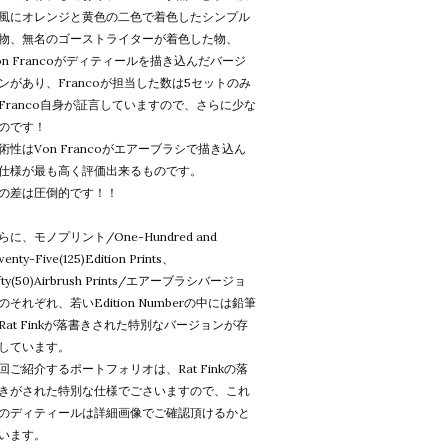
風にオレンジと黄色の二色で着色したシンプル
物、無名のゴーストライターが着色した物、
on Francoがディティールを描き込んだバージ
ンがあり、Francoが担当した数は5セットのみ
Franco自身が証言していますので、さらに少な
のです！
術性はVon Francoがエアーブラシで描き込ん
仕様が最も高く評価出来るものです。
の差は圧倒的です！！
らに、モノプリント/One-Hundred and
enty-Five(125)Edition Prints、
ifty(50)Airbrush Prints/エアーブラシバージョ
のそれぞれ、若いEdition Numberの中には鉛筆
Rat Finkが落書きされた特別なバージョンが存
しています。
回ご紹介するポートフォリオは、Rat Finkの落
きがされた特別な仕様でごさいますので、これ
のディティールは詳細画像でご確認頂けるかと
います。