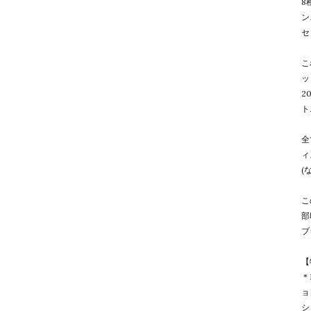
8
ン
セ
こ
ッ
2
ト
全
ィ
(
こ
部
ブ
【
＊
ョ
シ