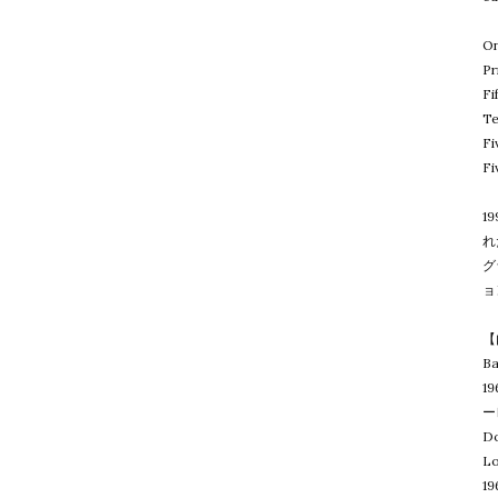
On
Pr
Fi
Te
Fi
Fi
1
れ
グ
ョ
【
B
1
ー
D
L
1