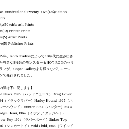
e-Hundred and Twenty-Five(125)Edition
ints
fty(50)Airbrush Prints
n(10) Printer Prints
ve(5) Artist Prints
ve(5) Publisher Prints
995年、Roth Studiosによって60年代に生み出さ
た有名な8種類のモンスター＆HOT RODのセリ
ラフが、Copro Galleryより様々なバリエーシ
ンで発行されました。
内訳は下に記します】
ad News, 1965（バッドニュース）Drag Lover,
964（ドラッグラバー）Harley Hound, 1965（ハ
レーハウンド）Hunter, 1964（ハンター）It's A
odge Hemi, 1964（イッツ ア ダッジヘミ）
over Boy, 1964（ラバーボーイ）Sinker Toy,
965（シンカートイ）Wild Child, 1964（ワイルド