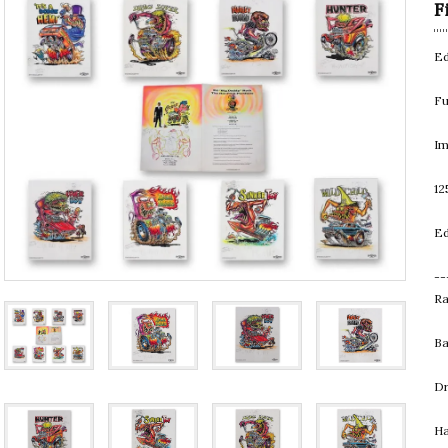
F
Ed
Fu
Im
12
Ed
--
Ra
Ba
Dr
Ha