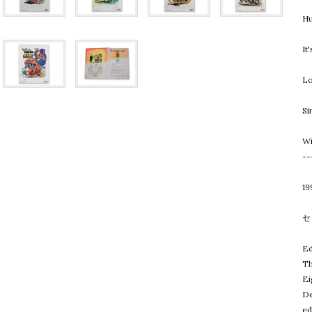
Hu
It
Lo
Si
Wi
--
1
セ
Ed
Th
Ei
De
ed