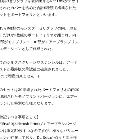
種類のセリグラフを収納出来るRat Finkがデザイ
されたカバーを含めた合計9種類で構成された
ットをポートフォリオといいます。
れら8種類のモンスターセリグラフの内、30セ
トだけが8枚組のポートフォリオが組まれ、内
0部がモノプリント、10部がエアーブラシプリン
エディションとして作成された。
てのシルクスクリーンやステンシルは、アーテ
ストが最終版の承認後に破棄されました。
なので増産出来ません！)
のセットは30部組まれたポートフォリオの内20
印刷されたモノプリントバージョンに、エアー
ラシした特別な仕様となります。
特記すべき事項として】
Fifty(50)Airbrush Prints/エアーブラシバージ
ンは限定50枚ずつなのですが、様々なバリエー
ョンが存在しており、Ed Rothが点々と水玉模