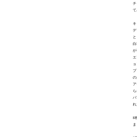
チ
て
キ
デ
と
白
が
エ
ョ
プ
の
ア
ら
パ
れ
8
ま