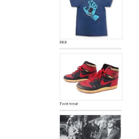
SK8
Foot wear