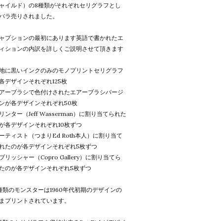
ャイルド）の8種類がそれぞれセリグラフとし
バラ売りされました。
ャプションの最初にあります英語で書かれたエ
ィションの内訳を詳しくご説明させて頂きます
地に黒いインクのみのモノプリントセリグラフ
各デザインそれぞれ125枚
アーブラシで色付けされたエアーブラシバージ
ンが各デザインそれぞれ50枚
リンター（Jeff Wasserman）に割り当てられた
が各デザインそれぞれ10枚ずつ
ーティスト（つまりEd Roth本人）に割り当て
れたのが各デザインそれぞれ5枚ずつ
ブリッシャー（Copro Gallery）に割り当てら
たのが各デザインそれぞれ5枚ずつ
種類のモンスターは1960年代初期のデザインの
まプリントされています。