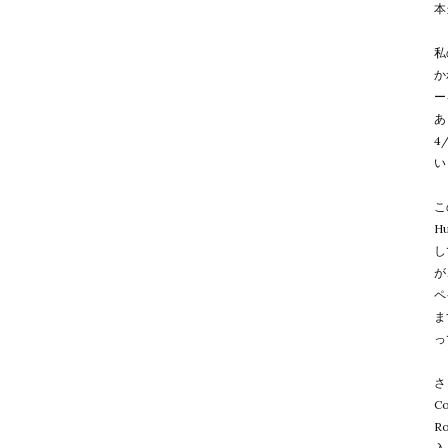
本
私
か
ー
あ
4
い
こ
Hu
し
が
ペ
ま
っ
さ
C
R