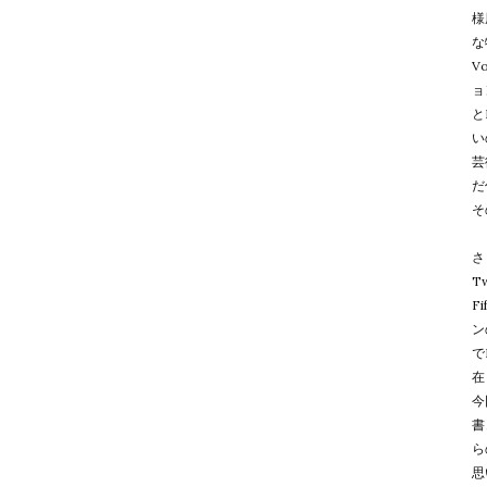
様
な
V
ョ
と
い
芸
だ
そ
さ
Tw
F
ン
で
在
今
書
ら
思