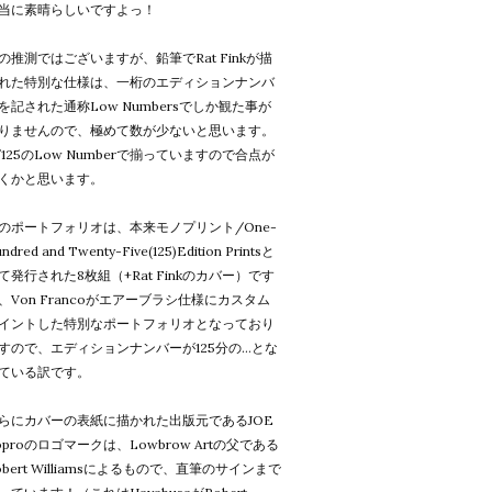
当に素晴らしいですよっ！
の推測ではございますが、鉛筆でRat Finkが描
れた特別な仕様は、一桁のエディションナンバ
を記された通称Low Numbersでしか観た事が
りませんので、極めて数が少ないと思います。
/125のLow Numberで揃っていますので合点が
くかと思います。
のポートフォリオは、本来モノプリント/One-
ndred and Twenty-Five(125)Edition Printsと
て発行された8枚組（+Rat Finkのカバー）です
、Von Francoがエアーブラシ仕様にカスタム
イントした特別なポートフォリオとなっており
すので、エディションナンバーが125分の...とな
ている訳です。
らにカバーの表紙に描かれた出版元であるJOE
oproのロゴマークは、Lowbrow Artの父である
obert Williamsによるもので、直筆のサインまで