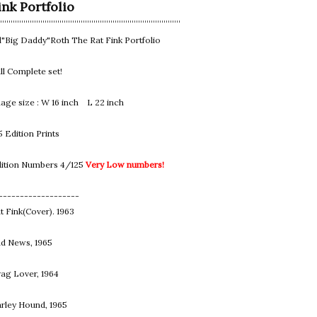
ink Portfolio
"Big Daddy"Roth The Rat Fink Portfolio
ll Complete set!
age size : W 16 inch L 22 inch
5 Edition Prints
ition Numbers 4/125
Very Low numbers!
-------------------
t Fink(Cover). 1963
d News, 1965
ag Lover, 1964
rley Hound, 1965