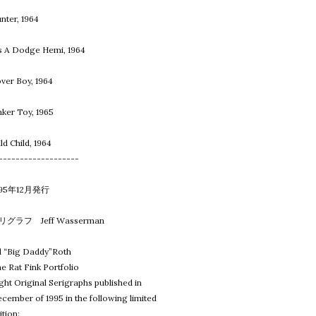
nter, 1964
's A Dodge Hemi, 1964
ver Boy, 1964
nker Toy, 1965
ld Child, 1964
-------------------
995年12月発行
リグラフ Jeff Wasserman
 “Big Daddy”Roth
e Rat Fink Portfolio
ght Original Serigraphs published in
cember of 1995 in the following limited
ition: