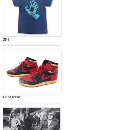
SK8
Foot wear