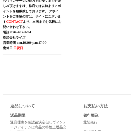
らヴィンテージの魅力を心ゆくまでお楽
しみ頂けます様、弊店では以前よりアポ
イントを頂戴致しております。 アポイ
ントをご希望の方は、サイトにございま
す
CONTACT
より、出石までお気軽にお
問い合わせ下さい。
電話 076-407-1234
株式会社ライズ
営業時間 a.m.10:00-p.m.17:00
定休日
日祝日
返品について
お支払い方法
返品期限
銀行振込
返品理由を確認後決定但しヴィンテ
北陸銀行
ージアイテムは商品の特性上返品交