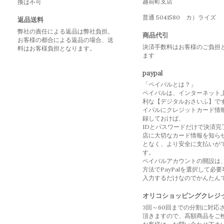
越前町支店
換は不可
普通 5041580 カ）ライズ
返品送料
弊社の責任による返品は弊社負担。
商品代引
お客様の都合による返品の場合、送
決済手数料はお客様のご負担
料はお客様負担となります。
ます
paypal
「ペイパルとは？」
ペイパルは、インターネット
利な【デジタルおさいふ】で
イパルにクレジットカード情
録しておけば、
IDとパスワードだけで決済完
店に大切なカード情報を知ら
となく、より安全に支払いが
す。
ペイパルアカウントの開設は
方法でPayPalを選択して必
入力するだけなのでかんたん
オリコショッピングクレジ
3回～60回までの分割に対応
頂きますので、高額商品をご