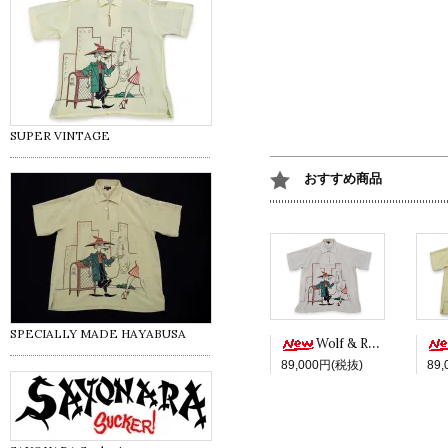
SUPER VINTAGE
おすすめ商品
SPECIALLY MADE HAYABUSA
Wolf & Red -White ver.-
89,000円(税抜)
89