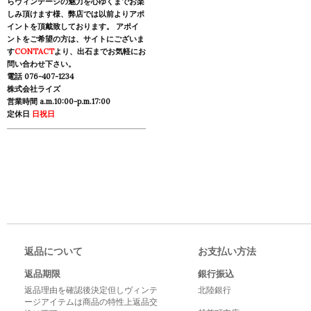
らヴィンテージの魅力を心ゆくまでお楽
しみ頂けます様、弊店では以前よりアポ
イントを頂戴致しております。 アポイ
ントをご希望の方は、サイトにございま
す
CONTACT
より、出石までお気軽にお
問い合わせ下さい。
電話 076-407-1234
株式会社ライズ
営業時間 a.m.10:00-p.m.17:00
定休日
日祝日
返品について
お支払い方法
返品期限
銀行振込
返品理由を確認後決定但しヴィンテ
北陸銀行
ージアイテムは商品の特性上返品交