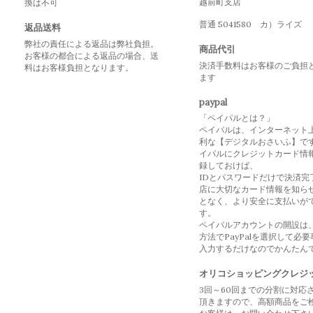
越前町支店
換は不可
普通 5041580 カ）ライズ
返品送料
弊社の責任による返品は弊社負担。
商品代引
お客様の都合による返品の場合、送
決済手数料はお客様のご負担
料はお客様負担となります。
ます
paypal
「ペイパルとは？」
ペイパルは、インターネット
利な【デジタルおさいふ】で
イパルにクレジットカード情
録しておけば、
IDとパスワードだけで決済完
店に大切なカード情報を知ら
となく、より安全に支払いが
す。
ペイパルアカウントの開設は
方法でPayPalを選択して必
入力するだけなのでかんたん
オリコショッピングクレジ
3回～60回までの分割に対応
頂きますので、高額商品をご