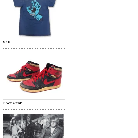
SK8
Foot wear