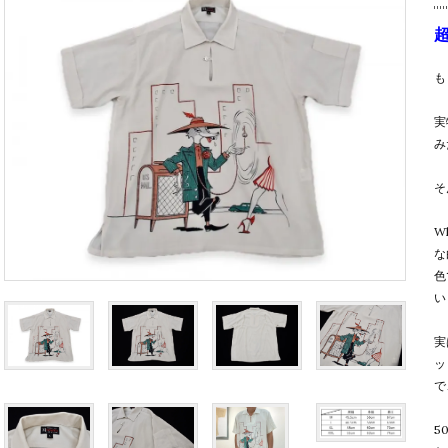
も
実
み
そ
W
な
色
い
実
ッ
で
5