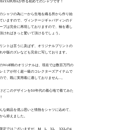
HAYABUSAが作る初めてのシャツです！
のシャツの為に一から生地を織る所から作り始
ていますので、ヴィンテージギャバディンのド
ープは完全に再現しておりますので、袖を通し
頂ければきっと驚いて頂けるでしょう。
リントは言うに及ばず、オリジナルプリントの
れや版のズレなども完全に写しております。
のWolf柄のオリジナルは、現在では数百万円の
レミアが付く超一級のコレクターズアイテムで
ので、既に実用着に適しておりません...。
けどこのデザインを50年代の着心地で着てみた
！
んな銘品を偲ぶ思いと情熱をシャツに込めて、
から拵えました。
限定ではございますが、M L XL XXLの4