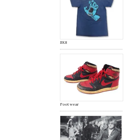
SK8
Foot wear