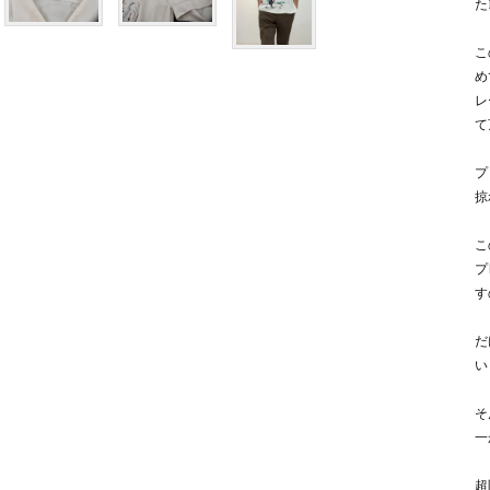
た
こ
め
レ
て
プ
掠
こ
プ
す
だ
い
そ
一
超