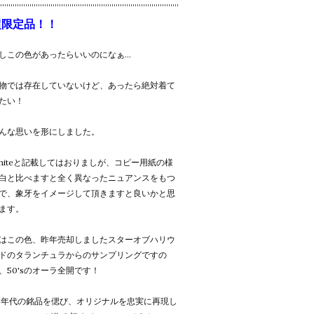
超限定品！！
しこの色があったらいいのになぁ...
物では存在していないけど、あったら絶対着て
たい！
んな思いを形にしました。
hiteと記載してはおりましが、コピー用紙の様
白と比べますと全く異なったニュアンスをもつ
で、象牙をイメージして頂きますと良いかと思
ます。
はこの色、昨年売却しましたスターオブハリウ
ドのタランチュラからのサンプリングですの
、50'sのオーラ全開です！
0年代の銘品を偲び、オリジナルを忠実に再現し