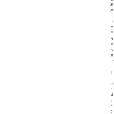
着
来
さ
ニ
用
ら
オ
ル
最
で
し
出
イ
世
ょ
ち
ケ