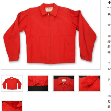
4
表
実
肩
身
着
袖
C
E
ド
い
8
る
難