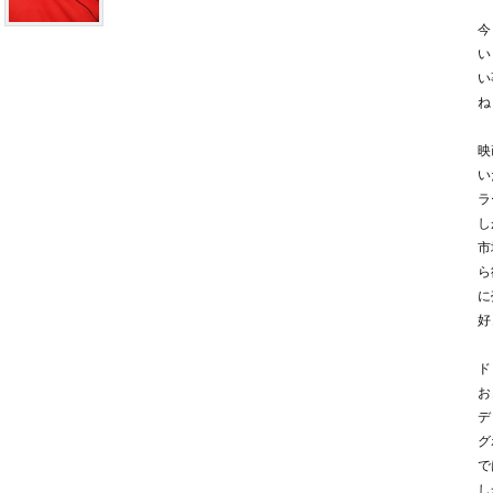
今
い
い
ね
映
い
ラ
し
市
ら
に
好
ド
お
デ
グ
で
し