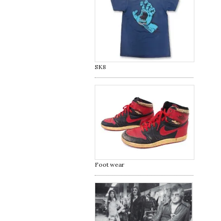
SK8
Foot wear