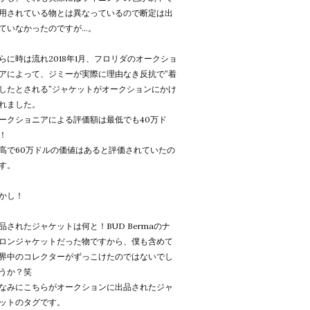
用されている物とは異なっているので断定は出
ていなかったのですが...。
らに時は流れ2018年1月、フロリダのオークショ
アによって、ジミーが実際に理由なき反抗で”着
したとされる”ジャケットがオークションにかけ
れました。
ークショニアによる評価額は最低でも40万ド
！
高で60万ドルの価値はあると評価されていたの
す。
かし！
品されたジャケットは何と！BUD Bermaのナ
ロンジャケットだった物ですから、僕も含めて
界中のコレクターがずっこけたのではないでし
うか？笑
なみにこちらがオークションに出品されたジャ
ットのタグです。