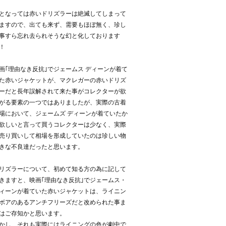
となっては赤いドリズラーは絶滅してしまって
ますので、出ても来ず、需要もほぼ無く、珍し
事すら忘れ去られそうな幻と化しております
！
画｢理由なき反抗｣でジェームス ディーンが着て
た赤いジャケットが、マクレガーの赤いドリズ
ーだと長年誤解されて来た事がコレクターが欲
がる要素の一つではありましたが、実際の古着
場において、ジェームズ ディーンが着ていたか
欲しいと言って買うコレクターは少なく、実際
売り買いして相場を形成していたのは珍しい物
きな不良達だったと思います。
リズラーについて、初めて知る方の為に記して
きますと、映画｢理由なき反抗｣でジェームス・
ィーンが着ていた赤いジャケットは、ライニン
ボアのあるアンチフリーズだと改められた事ま
はご存知かと思います。
かし、それも実際にはライニングの色が劇中で