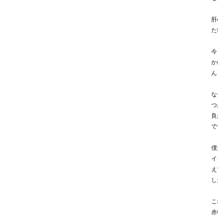
肝
た
今
か
ん
な
つ
良
で
僕
イ
え
し
こ
赤