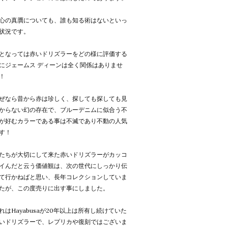
心の真贋についても、誰も知る術はないといっ
状況です。
となっては赤いドリズラーをどの様に評価する
にジェームス ディーンは全く関係はありませ
！
ぜなら昔から赤は珍しく、探しても探しても見
からない幻の存在で、ブルーデニムに似合う不
が好むカラーである事は不滅であり不動の人気
す！
たちが大切にして来た赤いドリズラーがカッコ
イんだと云う価値観は、次の世代にしっかり伝
て行かねばと思い、長年コレクションしていま
たが、この度売りに出す事にしました。
れはHayabusaが20年以上は所有し続けていた
いドリズラーで、レプリカや復刻ではございま