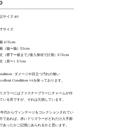
0
記サイズ 40
寸サイズ
幅 47.5cm
幅（脇〜脇）53cm
丈（襟下〜裾まで/後ろ身頃で計測）57.5cm
丈（肩〜）57cm
ondition : ダメージや目立つ汚れの無い
xcellent Condition +Aを保っております。
リズラーにはファスナープラーにチャームが付
ている筈ですが、それは欠損しています。
0年代からヴィンテージをコレクションされてい
方であれば、赤いドリズラーがどれだけ入手困
であったかご記憶にあられるかと思います。